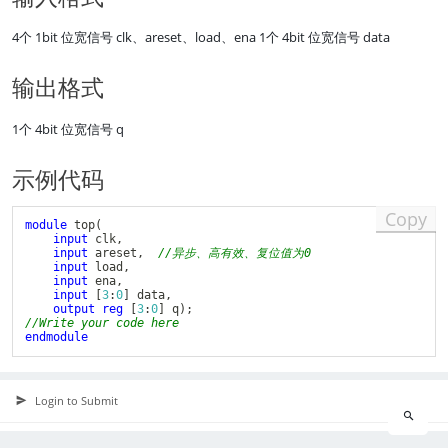
4个 1bit 位宽信号 clk、areset、load、ena 1个 4bit 位宽信号 data
输出格式
1个 4bit 位宽信号 q
示例代码
Copy
module
top
(
input
 clk
,
input
 areset
,
//异步、高有效、复位值为0
input
 load
,
input
 ena
,
input
[
3
:
0
]
 data
,
output
reg
[
3
:
0
]
 q
)
;
//Write your code here
endmodule
Login to Submit