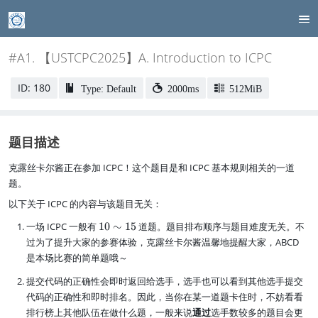
#A1. 【USTCPC2025】A. Introduction to ICPC
ID: 180
Type: Default
2000ms
512MiB
题目描述
克露丝卡尔酱正在参加 ICPC！这个题目是和 ICPC 基本规则相关的一道
题。
以下关于 ICPC 的内容与该题目无关：
1
一场 ICPC 一般有
10
∼
15
道题。题目排布顺序与题目难度无关。不
0
过为了提升大家的参赛体验，克露丝卡尔酱温馨地提醒大家，ABCD
\
是本场比赛的简单题哦～
si
m
提交代码的正确性会即时返回给选手，选手也可以看到其他选手提交
1
代码的正确性和即时排名。因此，当你在某一道题卡住时，不妨看看
5
排行榜上其他队伍在做什么题，一般来说
通过
选手数较多的题目会更