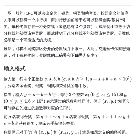
一场一般的 ICPC 可以决出金奖、银奖、铜奖和荣誉奖。按照定义的偏序
关系可以获得一个排行榜，而排行榜的前若干名可以获得金奖/银奖/铜
2
奖。每种奖牌存在一种分数线（显然也有
2
个参数）：成绩优于或等于该
分数线的获得该种奖牌，而成绩劣于该分数线不能获得该种奖牌。分数线
必须是一个可能达成的成绩。
显然，能将不同奖牌区分开的分数线并不唯一。因此，克露丝卡尔酱想知
道：对于每种奖牌，奖牌线的
上确界
和
下确界
为多少？
输入格式
4
g
(
5
输入第一行
4
个正整数
,
,
,
(
,
,
,
≥
1
,
+
+
+
≤
1
0
)
g
s
b
h
g
s
b
h
g
s
b
h
,
g,
，分别表示金奖、银奖、铜奖和荣誉奖的选手数。
s
s,
g
2
x
(
y
(
接着，输入
+
+
+
行，每行
2
个整数
(
0
≤
≤
15
)
和
,
b
g
s
b
h
x
x
y
i
i
i
+
_
0
_
0
b
,
(
5
(
0
≤
≤
1.6
×
1
0
)
表示通过的题数和总罚时。保证
(
,
)
为理论
y
x
y
i
i
i
s
i
\
i
\l
,
h
x
可能存在的通过的题数和对应的总罚时。
+
l
e
h
\
_
b
e
y
g
g
g
前
名获得金奖，第
+
1
∼
g
+
名获得银奖，第
+
+
1
∼
+
i,
g
g
g
s
g
s
g
+
x
_i
+
+
e
y
+
名获得铜奖，剩余选手获得荣誉奖。
s
b
h
_
\l
1
s
1,
_
\
(
(
数据保证对于
∀
有
(
,
)
和
(
,
)
满足如题定义的偏序关系。
i
e
\
+
i
x
y
x
g
y
i
+
1
+
1
i
i
i
i