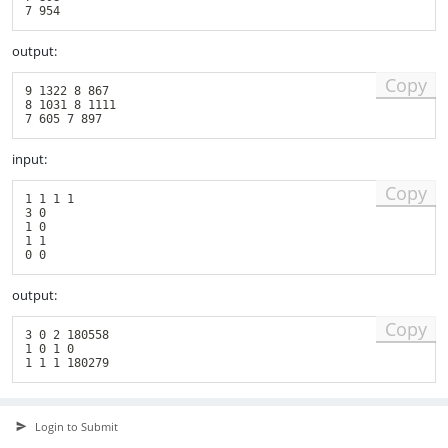
output:
Copy
9 1322 8 867

8 1031 8 1111

input:
Copy
1 1 1 1

3 0

1 0

1 1

output:
Copy
3 0 2 180558

1 0 1 0

Login to Submit