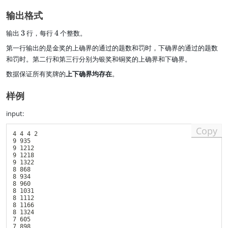
f
x
x
\
1.
si
1
+
)
o
_
_
l
6
m
\
s
输出格式
r
i,
{i
e
\
g
si
+
a
y
+
1
ti
+
m
b
3
4
输出
3
行，每行
4
个整数。
ll
_
1
5
m
s
g
+
i
i
},
第一行输出的是金奖的上确界的通过的题数和罚时，下确界的通过的题数
)
es
+
h
)
y
1
s
\l
和罚时。第二行和第三行分别为银奖和铜奖的上确界和下确界。
_
0
+
e
数据保证所有奖牌的
上下确界均存在
。
{i
^
b
1
+
5
0
1
样例
)
^
}
5
)
input:
)
Copy
4 4 4 2

9 935

9 1212

9 1218

9 1322

8 868

8 934

8 960

8 1031

8 1112

8 1166

8 1324

7 605

7 898
