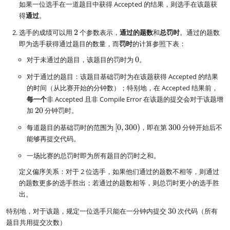
如果一位选手在一道题目中获得 Accepted 的结果，则选手在该题获
得
通过
。
2
选手的成绩可以用
2
个参数表示，
通过的题数
和
总罚时
。通过的题数
即为选手获得通过题目的数量，而
罚时
的计算参照下表：
0
对于未通过的题目，该题目的罚时为
0
。
对于通过的题目：该题目基础罚时为在该题获得 Accepted 的结果
的时间（从比赛开始的分钟数）；特别地，在 Accepted 结果前，
每一个
非 Accepted 且非 Compile Error 在该题的提交会对于该题增
2
加
20
分钟罚时。
0
[
3
每道题目的基础罚时的范围为
[
0
,
300
)
，即在第
300
分钟开始后不
0
0
能够再提交代码。
,
0
3
一场比赛的总罚时即为所有题目的罚时之和。
0
定义偏序关系：对于 2 位选手，如果他们通过的题数不相等，则通过
0
)
的题数更多的选手胜出；若通过的题数相等，则总罚时更小的选手胜
出。
3
特别地，对于该题，规定一位选手只能在一分钟内提交
30
次代码（所有
0
题目共用提交次数）