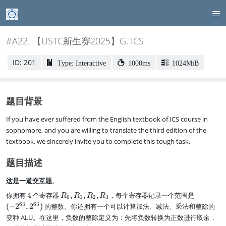
#A22. 【USTC新生赛2025】G. ICS
ID: 201
Type: Interactive
1000ms
1024MiB
题目背景
If you have ever suffered from the English textbook of ICS course in
sophomore, and you are willing to translate the third edition of the
textbook, we sincerely invite you to complete this tough task.
题目描述
这是一道交互题
。
4
R
(
你拥有
4
个寄存器
,
,
,
，每个寄存器记录一个范围是
R
R
R
R
0
1
2
3
_
-
63
63
(
−
2
,
2
)
的整数。你还拥有一个可以计算加法、减法、乘法和整除的
0,
2
变种 ALU。在这里，负数的整除定义为：先将负数转换为正数进行取余，
R
^