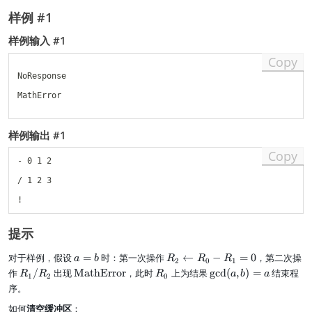
\t
u
{
t
/
e
ex
s
样例 #1
o
a
}
2
t{
_
p
rr
^
N
{
样例输入 #1
}
o
{
o
o
\i
w
Copy
6
R
p
n
b
3
es
}
NoResponse

\
}
p
R
{
MathError

o
_
+
ns
y
,-
e}
,*
样例输出 #1
,\
,/
te
\
Copy
- 0 1 2

xt
},
{
0
/ 1 2 3

M
\l
at
e
h
x,
E
y,
提示
rr
z
or
\l
a
R
对于样例，假设
=
时：第一次操作
←
−
=
0
，第二次操
a
b
R
R
R
2
0
1
}
e
=
_
R
\t
R
\
作
/
出现
MathError
，此时
上为结果
g
cd
(
,
)
=
结束程
R
R
R
a
b
a
\
1
2
0
3
b
2
_
ex
_
g
序。
}
\l
1
t{
0
c
ef
如何
清空缓冲区
：
/
M
d