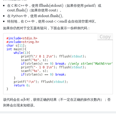
t
R
at
(
在 C 和 C++ 中，使用
\
fflush(stdout)
（如果你使用
\
printf
）或
\
a
_
h
a,
cout.flush()
（如果你使用
t
\
cout
）。
t
t
rr
2
E
b
e
t
e
e
在 Python 中，使用
\
stdout.flush()
。
o
rr
)
x
e
x
x
t
w
特别地，在 C++ 中，使用
\
cout<<endl
会自动清空缓冲区。
or
=
t
x
t
t
e
R
t
}
a
如果你仍然对于交互题有疑问，下面会展示一份样例代码：
{
t
{
{
x
_
e
f
{
p
c
t
0
x
Copy
fl
c
r
o
#
include
<stdio.h>
{
-
t
#
include
<string.h>
u
o
i
u
s
R
{
char
 s
[
11
]
;
s
u
n
t
t
_
c
int
main
(
)
{
h
t
t
.f
d
while
(
1
)
{
1
o
(
}
f
l
printf
(
"/ 0 1 2\n"
)
;
fflush
(
stdout
)
;
o
=
u
scanf
(
"%s"
,
 s
)
;
s
}
u
u
0
t
if
(
strlen
(
s
)
==
9
)
break
;
//only strlen("MathError")
t
s
t
printf
(
"- 1 0 1\n"
)
;
fflush
(
stdout
)
;
<
d
h
scanf
(
"%s"
,
 s
)
;
.f
<
if
(
strlen
(
s
)
==
9
)
break
;
o
(
l
e
}
u
)
u
n
printf
(
"!\n"
)
;
fflush
(
stdout
)
;
t
}
s
return
0
;
d
)
}
h
l}
}
(
a
该代码会在
∣
时，获得正确的结果（不一定在正确的操作次数内）；否
)
a
b
|
}
则将会出现未知错误。
b