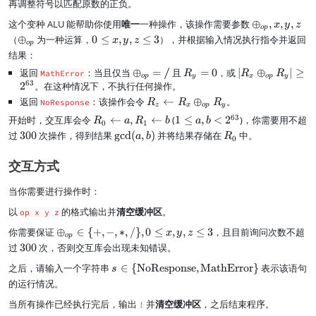
再调整符号以匹配原数的正负。
_
{
1,
6
\
这个变种 ALU 能帮助你使用
唯一
一种操作，该操作需要参数
⊕
,
,
,
x
y
z
o
p
R
3
o
\
0
（
⊕
为一种运算，
0
≤
,
,
≤
3
），并根据输入情况执行指令并返回
x
y
z
_
}
o
p
p
o
\
结果：
2,
,
l
p
l
R
2
/
返回
：当且仅当
\
⊕
=
且
R
=
0
，或
|
∣
⊕
∣
≥
u
MathError
R
R
R
l
e
o
p
y
x
o
p
y
_
^
63
o
_
R
s
2
。在这种情况下，不执行任何操作。
u
x
3
{
p
y
_
_
s
,
返回
：该操作会令
R
←
⊕
。
NoResponse
R
R
R
z
x
o
p
y
6
l
=
x
{
_
y
_
R
1
63
开始时，交互库会令
←
,
←
(
1
≤
,
<
2
)，你需要用不超
3
R
a
R
b
a
b
u
0
\
o
0
1
{
,
z
_
\l
}
3
\
R
过
300
次操作，得到结果
g
cd
(
,
)
并将结果存储在
中。
s
o
p
a
b
R
o
z
\l
0
0
e
)
0
g
_
_
p
}
p
\
ef
\l
a,
0
c
0
{
l
,
交互方式
}
l
t
ef
b
d
o
u
x
e
a
t
<
(
p
s
,
3
rr
当你需要进行操作时：
a
2
a
}
_
y
o
rr
^
,
以
的格式输出并
清空缓冲区
。
=
{
,
op x y z
w
o
{
b
\
o
z
R
\
你需要保证
⊕
∈
{
+
,
−
,
∗
,
/
}
,
0
≤
,
,
≤
3
，且目前询问次数不超
w
6
x
y
z
)
o
p
t
p
_
o
a,
3
3
过
300
次，否则交互库会出现未知错误。
e
}
x
p
R
}
0
x
R
s\
\
之后，请输入一个字符串
∈
{
NoResponse
,
MathError
}
表示该语句
l
s
_
0
t
_
in
o
u
的运行情况。
1
b
y|
\
p
s
\l
f
\
当所有操作已经执行完后，输出
并
清空缓冲区
，之后结束程序。
{
l
!
_
ef
{
g