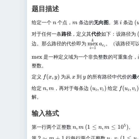
题目描述
n
m
i
(
给定一个
个点，
条边的
无向图
。第
条边
(
n
m
i
u
对于任何一条
路径
，定义其
代价
如下：设路径为
_
\
k
i,
边。那么路径的代价即为
mex
。（该路径可
a
e
i
m
=
1
i
v
\
a
mex
是一种定义域为一个非负整数的可重集合，
_
,
te
t
i
整数。
x
h
)
f
x
y
定义
(
,
)
为从
到
的所有路径中代价的
最
t
o
f
x
y
x
y
(
{
p
n,
(
f
给定
,
，再对于每条边
(
,
)
给定
(
,
)
n
m
u
v
f
u
v
,
x
i
i
i
i
m
{
m
u
(
解。
.
,
e
\
_
u
,
y
x
te
i,
_
)
输入格式
}
x
v
i,
t
_
v
n,
(
5
第一行两个正整数
,
(
1
≤
,
≤
1
0
)
。
{
n
m
n
m
i
_
m
1
m
)
i
2
u
(
第
2
∼
+
1
行每行两个正整数
,
(
1
≤
m
u
v
u