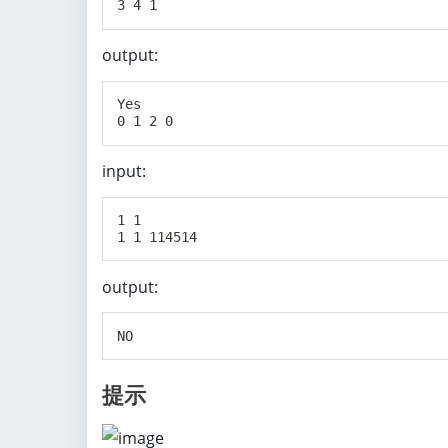
{
e
output:
_i
}
Yes

input:
1 1

output:
提示