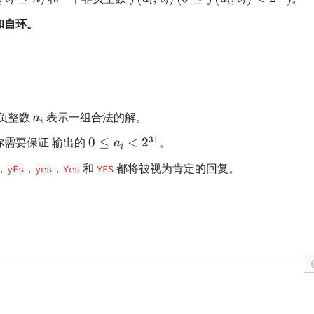
i
i
i
i
i
(
0
和自环。
u
\l
_
e
i,
f(
v
u
_
_i
i
,v
a
负整数
表示一组合法的解。
a
i
)
_i
_
0
)
31
你需要保证 输出的
0
≤
<
2
。
a
i
i
\l
<
，
，
，
和
都将被视为肯定的回复。
yEs
yes
Yes
YES
e
2
a
^
_i
{
<
3
2
1
^
}
{
)
3
1