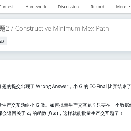
Contest
Homework
Discussion
Record
More
/ Constructive Minimum Mex Path
iB
 J 题的提交出现了 Wrong Answer，小 G 的 EC-Final 比赛结
量生产交互题给小 G 做。如何批量生产交互题？只要在一个数据
a
f
库会返回关于
的函数
(
)
，这样就能批量生产交互题了！
a
f
x
i
_
(
i
x