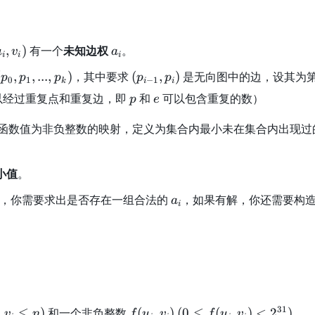
)
a
,
)
有一个
未知边权
。
u
v
a
i
i
i
_
(
(
(
,
,
...
,
)
，其中要求
(
,
)
是无向图中的边，设其为
p
p
p
p
p
i
0
1
−
1
k
i
i
p
p
p
e
以经过重复点和重复边，即
和
可以包含重复的数）
p
e
_
_
0
{
函数值为非负整数的映射，定义为集合内最小未在集合内出现过
i-
p
1
_
}
小值
。
1
,
a
，你需要求出是否存在一组合法的
，如果有解，你还需要构
a
.
p
i
_
.
_
i
i
p
)
_
k
)
f
(
31
,
≤
)
和一个非负整数
(
,
)
(
0
≤
(
,
)
<
2
)
。
v
n
f
u
v
f
u
v