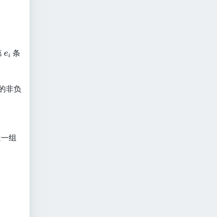
e
第
条
e
i
_
i
的非负
造一组