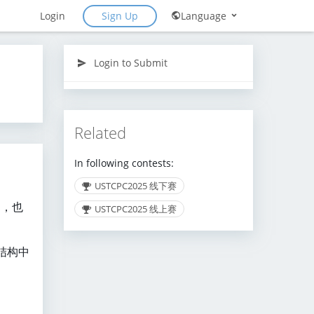
Sign Up
Login
Language
Login to Submit
Related
In following contests:
USTCPC2025 线下赛
束了，也
USTCPC2025 线上赛
结构中