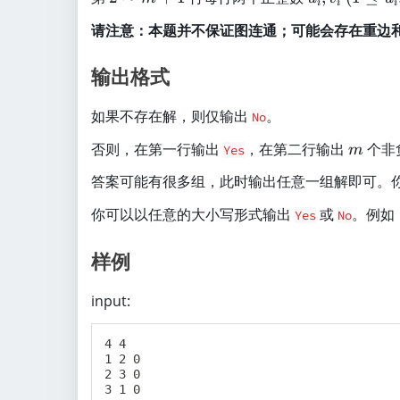
\l
i
i
i
e
)
\
_
1
e
x
请注意：本题并不保证图连通；可能会存在重边
si
i,
\
n,
}
m
v
l
m
}
输出格式
m
_
e
\l
\l
+
i
u
e
i
如果不存在解，则仅输出
。
1
_
No
1
m
i,
m
0
否则，在第一行输出
，在第二行输出
个非
it
Yes
m
v
^
s
_
答案可能有很多组，此时输出任意一组解即可。
5
_
i
)
{i
你可以以任意的大小写形式输出
或
。例如
Yes
No
\
=
l
1
样例
e
}
n
^
input:
)
{
k
4 4

}
1 2 0

a
2 3 0

3 1 0

_