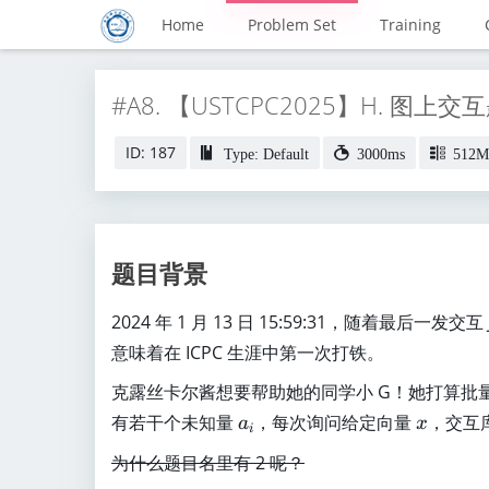
Home
Problem Set
Training
#A8. 【USTCPC2025】H. 图上交互题2 
ID: 187
Type: Default
3000ms
512M
题目背景
2024 年 1 月 13 日 15:59:31，随着最后一发交互
意味着在 ICPC 生涯中第一次打铁。
克露丝卡尔酱想要帮助她的同学小 G！她打算批
a
x
有若干个未知量
，每次询问给定向量
，交互
a
x
i
_
为什么题目名里有 2 呢？
i