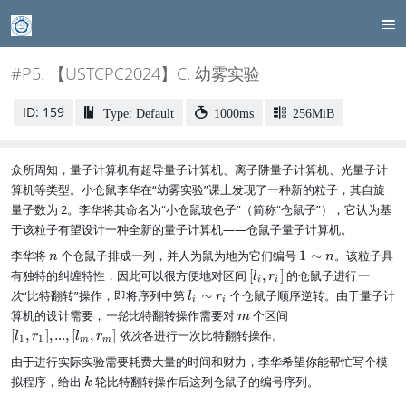
#P5. 【USTCPC2024】C. 幼雾实验
ID: 159
Type: Default
1000ms
256MiB
众所周知，量子计算机有超导量子计算机、离子阱量子计算机、光量子计
算机等类型。小仓鼠李华在“幼雾实验”课上发现了一种新的粒子，其自旋
量子数为 2。李华将其命名为“小仓鼠玻色子”（简称“仓鼠子”），它认为基
于该粒子有望设计一种全新的量子计算机——仓鼠子量子计算机。
n
1
李华将
个仓鼠子排成一列，并
人为
鼠为地为它们编号
1
∼
。该粒子具
n
n
\
[l
有独特的纠缠特性，因此可以很方便地对区间
[
,
]
的仓鼠子进行
一
l
r
i
i
si
_
l_
次
“比特翻转”操作，即将序列中第
∼
个仓鼠子顺序逆转。由于量子计
l
r
m
i
i
i,
i
m
[l
算机的设计需要，
一轮
比特翻转操作需要对
个区间
m
n
r
\
_
[
,
]
,
...
,
[
,
]
依次
各进行一次比特翻转操作。
l
r
l
r
_
1
1
si
m
m
1,
i]
m
由于进行实际实验需要耗费大量的时间和财力，李华希望你能帮忙写个模
r
r
_
k
拟程序，给出
轮比特翻转操作后这列仓鼠子的编号序列。
k
_i
1]