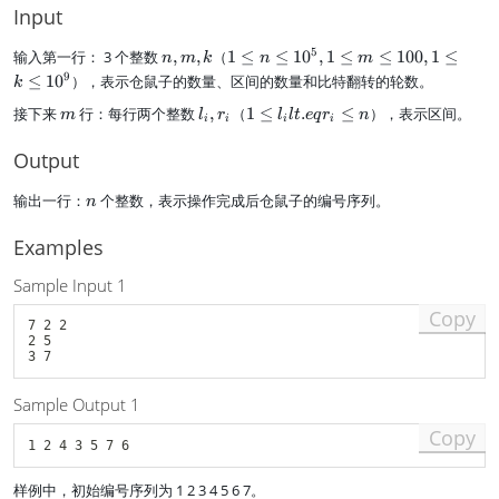
,..
Input
.,
[l
n,
1
5
输入第一行： 3 个整数
,
,
（
1
≤
≤
1
0
,
1
≤
≤
100
,
1
≤
n
m
k
n
m
_
m
\l
9
≤
1
0
），表示仓鼠子的数量、区间的数量和比特翻转的轮数。
k
m
,
e
,r
m
l
1
接下来
行：每行两个整数
,
（
1
≤
.
≤
），表示区间。
k
n
m
l
r
l
lt
e
q
r
n
i
i
i
i
_
_
\
\l
m
i,
l
e
Output
]
r
e
1
_
l
0
n
输出一行：
个整数，表示操作完成后仓鼠子的编号序列。
n
i
_
^
i
5,
Examples
l
1
t
\l
Sample Input 1
.
e
e
m
Copy
7 2 2

q
\l
2 5

r
e
_
1
i
0
Sample Output 1
\
0,
l
Copy
1
e
\l
n
e
样例中，初始编号序列为 1 2 3 4 5 6 7。
k