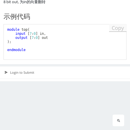
8 bit out, 为in的向量翻转
示例代码
Copy
module
top
(
input
[
7
:
0
]
 in
,
output
[
7
:
0
]
)
;
endmodule
Login to Submit