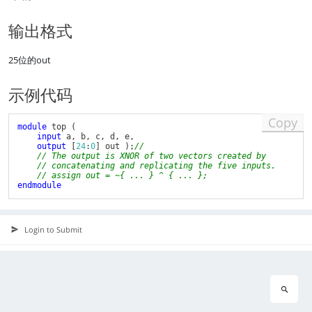
输出格式
25位的out
示例代码
Copy
module
 top 
(
input
 a
,
 b
,
 c
,
 d
,
 e
,
output
[
24
:
0
]
 out 
)
;
//
// The output is XNOR of two vectors created by 
// concatenating and replicating the five inputs.
// assign out = ~{ ... } ^ { ... };
endmodule
Login to Submit